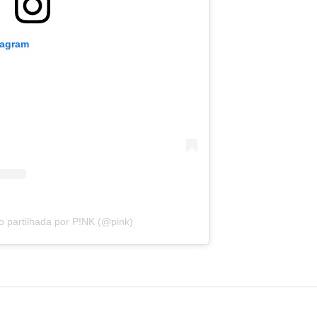
tagram
 partilhada por P!NK (@pink)