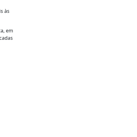
s às
ta, em
rcadas