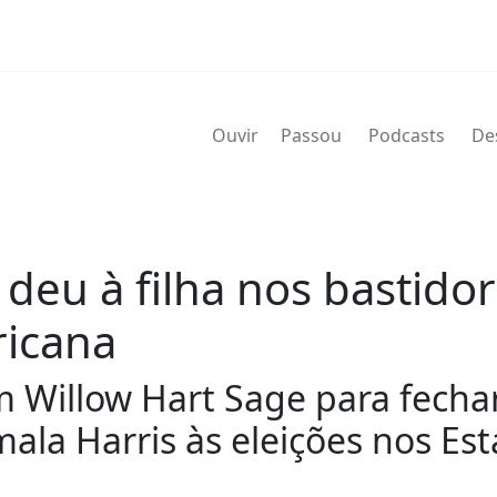
Ouvir
Passou
Podcasts
De
 deu à filha nos bastid
icana
m Willow Hart Sage para fech
mala Harris às eleições nos Es