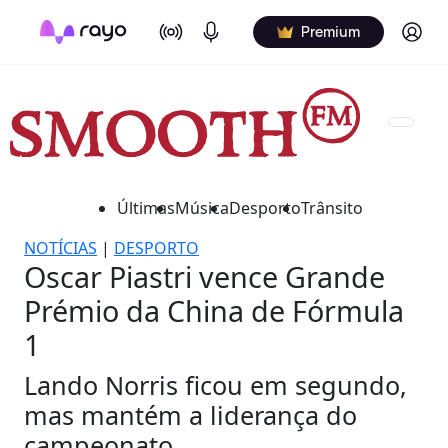
On Air
Podcasts
Log in
Premium
Últimas
Música
Desporto
Trânsito
NOTÍCIAS
|
DESPORTO
Oscar Piastri vence Grande
Prémio da China de Fórmula
1
Lando Norris ficou em segundo,
mas mantém a liderança do
campeonato.