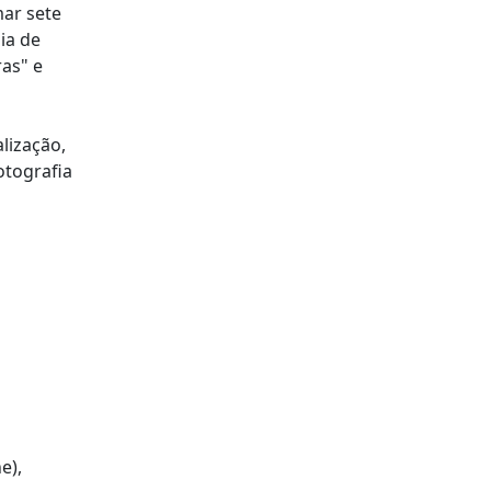
mar sete
ia de
ras" e
lização,
otografia
e),