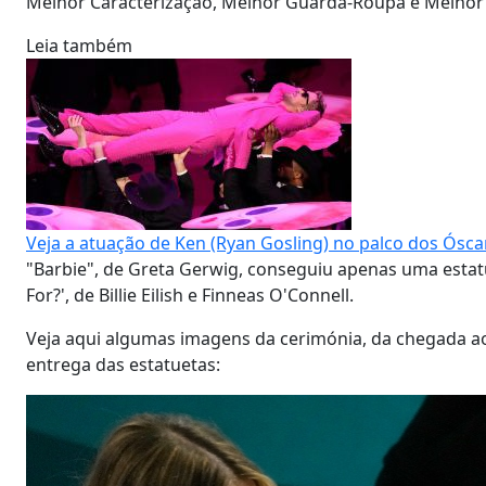
Melhor Caracterização, Melhor Guarda-Roupa e Melhor
Leia também
Veja a atuação de Ken (Ryan Gosling) no palco dos Ósca
"Barbie", de Greta Gerwig, conseguiu apenas uma estat
For?', de Billie Eilish e Finneas O'Connell.
Veja aqui algumas imagens da cerimónia, da chegada ao 
entrega das estatuetas: