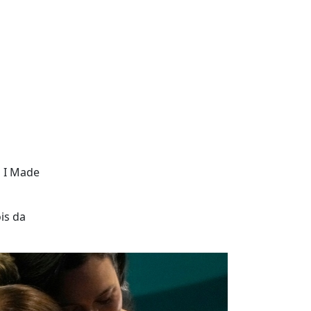
s I Made
is da