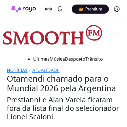
On Air
Podcasts
Log in
Premium
Últimas
Música
Desporto
Trânsito
NOTÍCIAS
|
ATUALIDADE
Otamendi chamado para o
Mundial 2026 pela Argentina
Prestianni e Alan Varela ficaram
fora da lista final do selecionador
Lionel Scaloni.