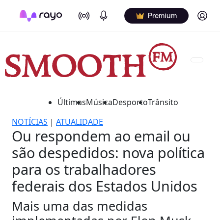
On Air
Podcasts
Log in
Premium
Últimas
Música
Desporto
Trânsito
NOTÍCIAS
|
ATUALIDADE
Ou respondem ao email ou
são despedidos: nova política
para os trabalhadores
federais dos Estados Unidos
Mais uma das medidas