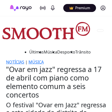
On Air
Podcasts
Log in
Premium
Últimas
Música
Desporto
Trânsito
NOTÍCIAS
|
MÚSICA
"Ovar em jazz" regressa a 17
de abril com piano como
elemento comum a seis
concertos
O festival "Ovar em Jazz" regressa