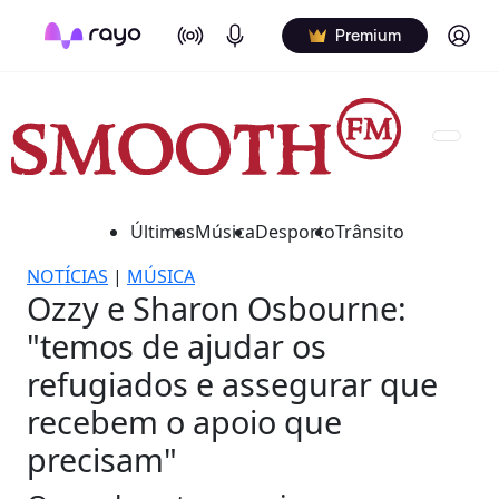
On Air
Podcasts
Log in
Premium
Últimas
Música
Desporto
Trânsito
NOTÍCIAS
|
MÚSICA
Ozzy e Sharon Osbourne:
"temos de ajudar os
refugiados e assegurar que
recebem o apoio que
precisam"