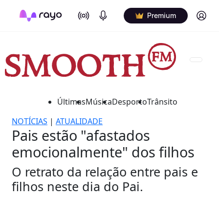
On Air
Podcasts
Log in
Premium
Últimas
Música
Desporto
Trânsito
NOTÍCIAS
|
ATUALIDADE
Pais estão "afastados
emocionalmente" dos filhos
O retrato da relação entre pais e
filhos neste dia do Pai.