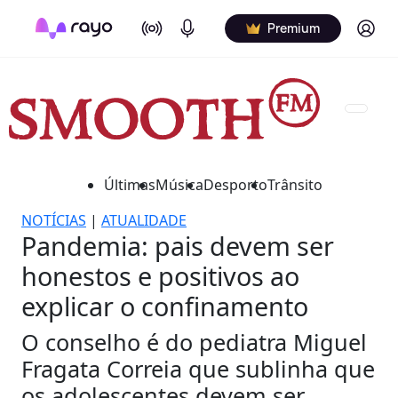
On Air
Podcasts
Log in
Premium
Últimas
Música
Desporto
Trânsito
NOTÍCIAS
|
ATUALIDADE
Pandemia: pais devem ser
honestos e positivos ao
explicar o confinamento
O conselho é do pediatra Miguel
Fragata Correia que sublinha que
os adolescentes devem ser