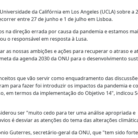
Universidade da Califórnia em Los Angeles (UCLA) sobre a 2
correr entre 27 de junho e 1 de julho em Lisboa.
sos na direção errada por causa da pandemia e estamos ma
ou o responsável em resposta à Lusa.
ar as nossas ambições e ações para recuperar o atraso e at
e à meta da agenda 2030 da ONU para o desenvolvimento sus
.
ceitos que vão servir como enquadramento das discussõe
am para fazer foi introduzir os impactos da pandemia e c
, em termos da implementação do Objetivo 14", indicou S
siderou ser "muito cedo para ter uma análise apropriada e
ios é desviar as atenções do tema das alterações climátic
nio Guterres, secretário-geral da ONU, que "tem sido fort