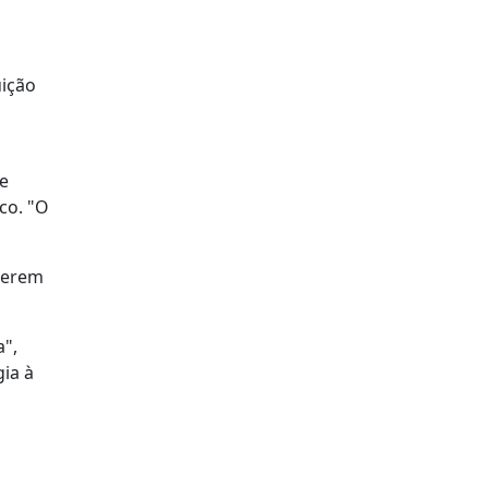
uição
 e
co. "O
querem
",
ia à