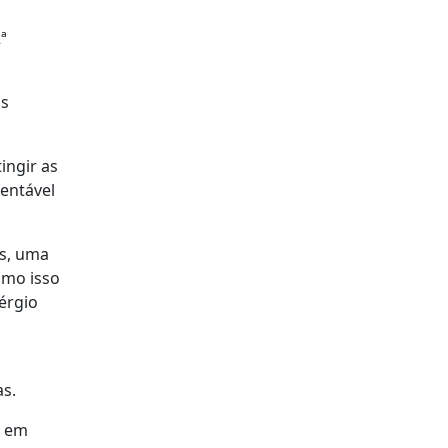
ª
is
ingir as
tentável
s, uma
omo isso
érgio
as.
e em