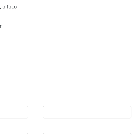
, o foco
r