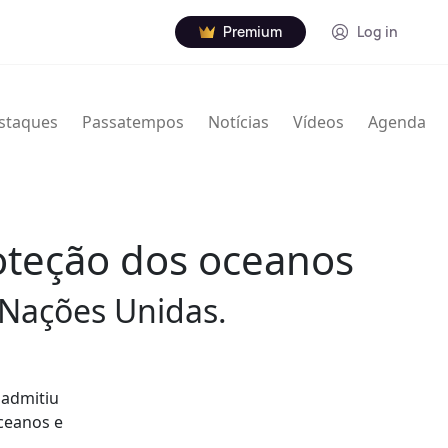
Premium
Log in
staques
Passatempos
Notícias
Vídeos
Agenda
oteção dos oceanos
 Nações Unidas.
 admitiu
oceanos e