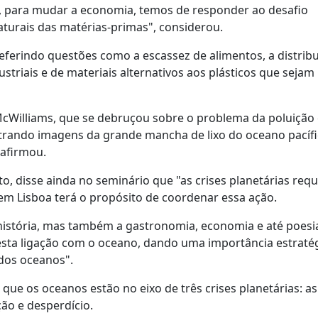
, para mudar a economia, temos de responder ao desafio
turais das matérias-primas", considerou.
 referindo questões como a escassez de alimentos, a distrib
triais e de materiais alternativos aos plásticos que sejam
 McWilliams, que se debruçou sobre o problema da poluição
trando imagens da grande mancha de lixo do oceano pacífi
 afirmou.
to, disse ainda no seminário que "as crises planetárias re
em Lisboa terá o propósito de coordenar essa ação.
istória, mas também a gastronomia, economia e até poesia
 esta ligação com o oceano, dando uma importância estratég
 dos oceanos".
 que os oceanos estão no eixo de três crises planetárias: as
ção e desperdício.