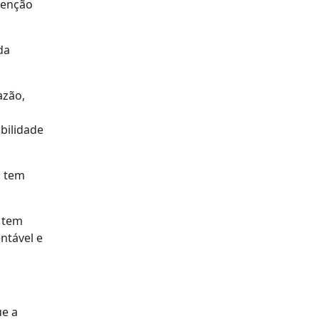
tenção
da
azão,
bilidade
l tem
e tem
ntável e
ue a