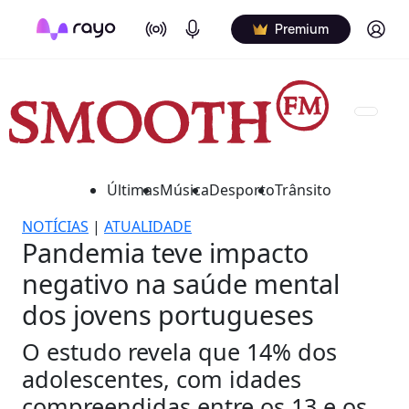
On Air
Podcasts
Log in
Premium
Últimas
Música
Desporto
Trânsito
NOTÍCIAS
|
ATUALIDADE
Pandemia teve impacto
negativo na saúde mental
dos jovens portugueses
O estudo revela que 14% dos
adolescentes, com idades
compreendidas entre os 13 e os