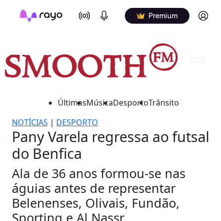
On Air
Podcasts
Log in
Premium
Últimas
Música
Desporto
Trânsito
NOTÍCIAS
|
DESPORTO
Pany Varela regressa ao futsal
do Benfica
Ala de 36 anos formou-se nas
águias antes de representar
Belenenses, Olivais, Fundão,
Sporting e Al Nassr.