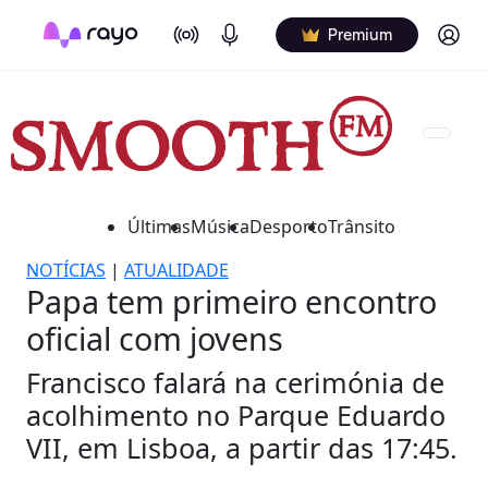
On Air
Podcasts
Log in
Premium
Últimas
Música
Desporto
Trânsito
NOTÍCIAS
|
ATUALIDADE
Papa tem primeiro encontro
oficial com jovens
Francisco falará na cerimónia de
acolhimento no Parque Eduardo
VII, em Lisboa, a partir das 17:45.