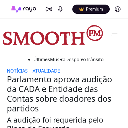
On Air
Podcasts
Log in
Premium
Últimas
Música
Desporto
Trânsito
NOTÍCIAS
|
ATUALIDADE
Parlamento aprova audição
da CADA e Entidade das
Contas sobre doadores dos
partidos
A audição foi requerida pelo