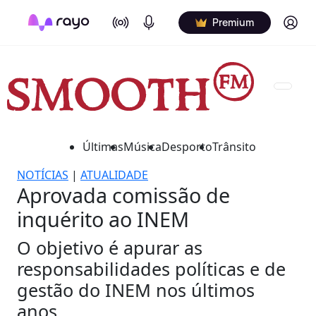
On Air
Podcasts
Log in
Premium
Últimas
Música
Desporto
Trânsito
NOTÍCIAS
|
ATUALIDADE
Aprovada comissão de
inquérito ao INEM
O objetivo é apurar as
responsabilidades políticas e de
gestão do INEM nos últimos
anos.