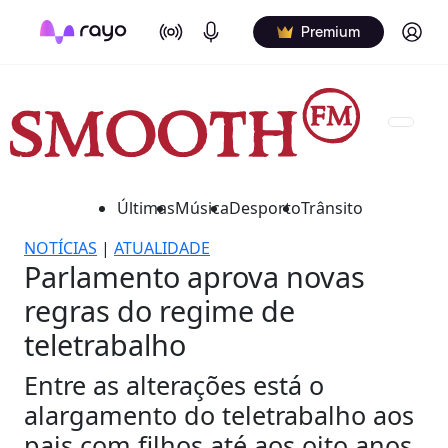
On Air
Podcasts
Log in
Premium
Últimas
Música
Desporto
Trânsito
NOTÍCIAS
|
ATUALIDADE
Parlamento aprova novas
regras do regime de
teletrabalho
Entre as alterações está o
alargamento do teletrabalho aos
pais com filhos até aos oito anos