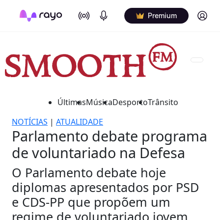
On Air
Podcasts
Log in
Premium
Últimas
Música
Desporto
Trânsito
NOTÍCIAS
|
ATUALIDADE
Parlamento debate programa
de voluntariado na Defesa
O Parlamento debate hoje
diplomas apresentados por PSD
e CDS-PP que propõem um
regime de voluntariado jovem