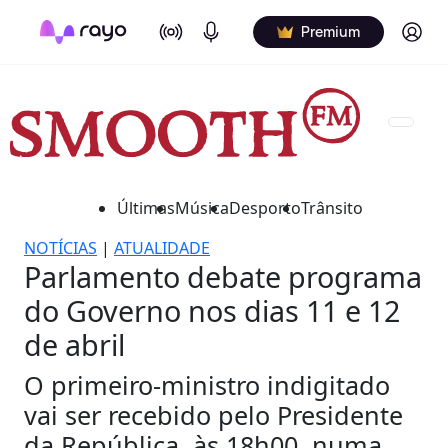
On Air
Podcasts
Log in
Premium
Últimas
Música
Desporto
Trânsito
NOTÍCIAS
|
ATUALIDADE
Parlamento debate programa
do Governo nos dias 11 e 12
de abril
O primeiro-ministro indigitado
vai ser recebido pelo Presidente
da República, às 18h00, numa