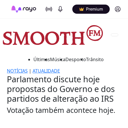
On Air
Podcasts
Log in
Premium
Últimas
Música
Desporto
Trânsito
NOTÍCIAS
|
ATUALIDADE
Parlamento discute hoje
propostas do Governo e dos
partidos de alteração ao IRS
Votação também acontece hoje.