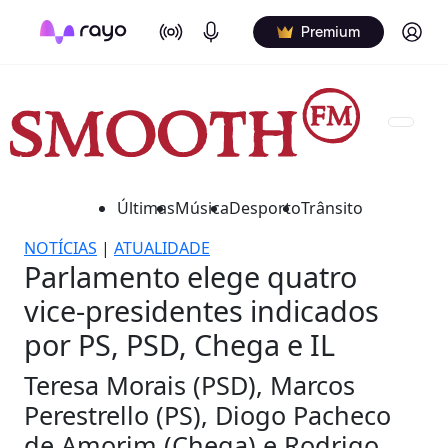
On Air
Podcasts
Log in
Premium
Últimas
Música
Desporto
Trânsito
NOTÍCIAS
|
ATUALIDADE
Parlamento elege quatro
vice-presidentes indicados
por PS, PSD, Chega e IL
Teresa Morais (PSD), Marcos
Perestrello (PS), Diogo Pacheco
de Amorim (Chega) e Rodrigo