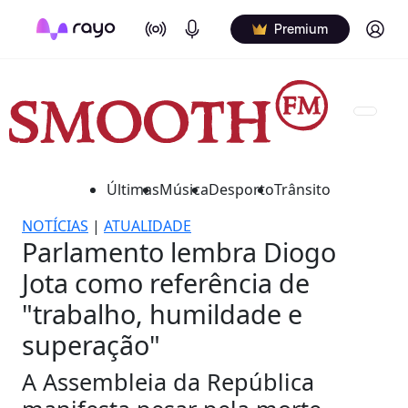
On Air
Podcasts
Log in
Premium
Últimas
Música
Desporto
Trânsito
NOTÍCIAS
|
ATUALIDADE
Parlamento lembra Diogo
Jota como referência de
"trabalho, humildade e
superação"
A Assembleia da República