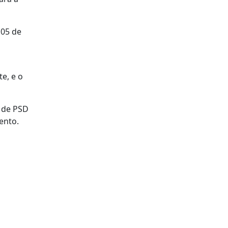
 05 de
e, e o
m de PSD
ento.