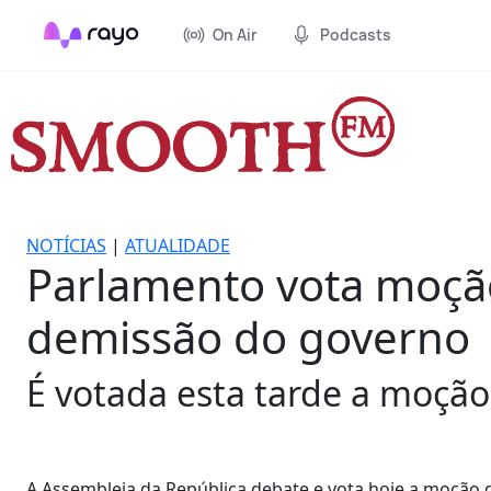
On Air
Podcasts
NOTÍCIAS
|
ATUALIDADE
Parlamento vota moção
demissão do governo
É votada esta tarde a moção
A Assembleia da República debate e vota hoje a moção