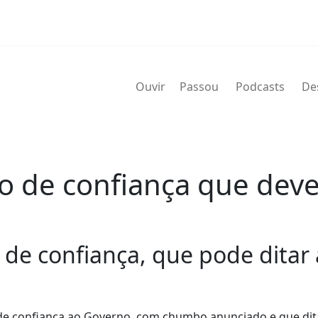
Ouvir
Passou
Podcasts
De
 de confiança que deve
 de confiança, que pode ditar
 de confiança ao Governo, com chumbo anunciado e que dit