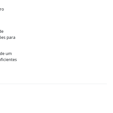
dro
de
ões para
a de um
ficientes