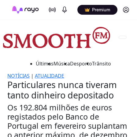
On Air
Podcasts
Log in
Premium
Últimas
Música
Desporto
Trânsito
NOTÍCIAS
|
ATUALIDADE
Particulares nunca tiveram
tanto dinheiro depositado
Os 192.804 milhões de euros
registados pelo Banco de
Portugal em fevereiro suplantam
o anterior máximo, de dezembro