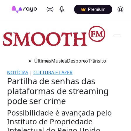
On Air
Podcasts
Log in
Premium
Últimas
Música
Desporto
Trânsito
NOTÍCIAS
|
CULTURA E LAZER
Partilha de senhas das
plataformas de streaming
pode ser crime
Possibilidade é avançada pelo
Instituto de Propriedade
Intelectual do Reino Unido.