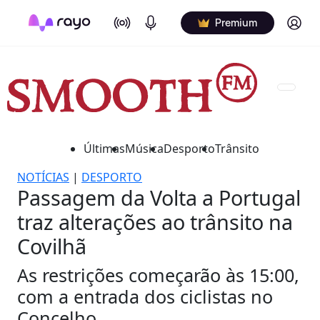
On Air
Podcasts
Log in
Premium
Últimas
Música
Desporto
Trânsito
NOTÍCIAS
|
DESPORTO
Passagem da Volta a Portugal
traz alterações ao trânsito na
Covilhã
As restrições começarão às 15:00,
com a entrada dos ciclistas no
Concelho.