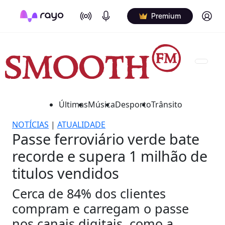
On Air
Podcasts
Log in
Premium
Últimas
Música
Desporto
Trânsito
NOTÍCIAS
|
ATUALIDADE
Passe ferroviário verde bate
recorde e supera 1 milhão de
titulos vendidos
Cerca de 84% dos clientes
compram e carregam o passe
nos canais digitais, como a