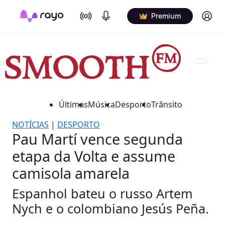
On Air
Podcasts
Log in
Premium
Últimas
Música
Desporto
Trânsito
NOTÍCIAS
|
DESPORTO
Pau Martí vence segunda
etapa da Volta e assume
camisola amarela
Espanhol bateu o russo Artem
Nych e o colombiano Jesús Peña.