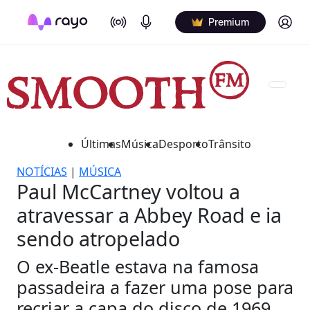
On Air
Podcasts
Log in
Premium
Últimas
Música
Desporto
Trânsito
NOTÍCIAS
|
MÚSICA
Paul McCartney voltou a
atravessar a Abbey Road e ia
sendo atropelado
O ex-Beatle estava na famosa
passadeira a fazer uma pose para
recriar a capa do disco de 1969.