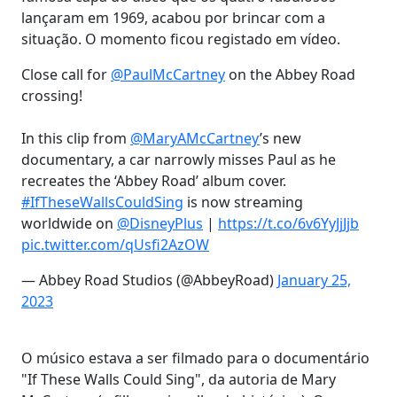
lançaram em 1969, acabou por brincar com a
situação. O momento ficou registado em vídeo.
Close call for
@PaulMcCartney
on the Abbey Road
crossing!
In this clip from
@MaryAMcCartney
’s new
documentary, a car narrowly misses Paul as he
recreates the ‘Abbey Road’ album cover.
#IfTheseWallsCouldSing
is now streaming
worldwide on
@DisneyPlus
|
https://t.co/6v6YyJjJjb
pic.twitter.com/qUsfi2AzOW
— Abbey Road Studios (@AbbeyRoad)
January 25,
2023
O músico estava a ser filmado para o documentário
"If These Walls Could Sing", da autoria de Mary