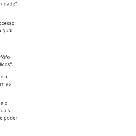
nidade"
ocesso
o qual
afôfo
licos".
de a
om as
pelo
tuais
de poder