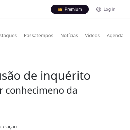
Premium
Log in
staques
Passatempos
Notícias
Vídeos
Agenda
são de inquérito
er conhecimeno da
tauração