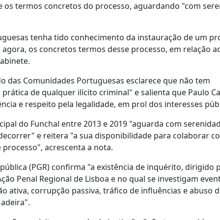
e os termos concretos do processo, aguardando "com sere
uguesas tenha tido conhecimento da instauração de um pr
é agora, os concretos termos desse processo, em relação a
abinete.
do das Comunidades Portuguesas esclarece que não tem
rática de qualquer ilícito criminal" e salienta que Paulo C
ncia e respeito pela legalidade, em prol dos interesses púb
cipal do Funchal entre 2013 e 2019 "aguarda com serenida
ecorrer" e reitera "a sua disponibilidade para colaborar c
e processo", acrescenta a nota.
ública (PGR) confirma "a existência de inquérito, dirigido 
ção Penal Regional de Lisboa e no qual se investigam even
 ativa, corrupção passiva, tráfico de influências e abuso 
adeira".