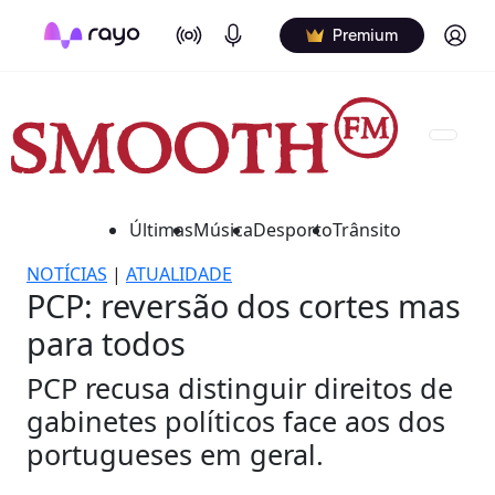
On Air
Podcasts
Log in
Premium
Últimas
Música
Desporto
Trânsito
NOTÍCIAS
|
ATUALIDADE
PCP: reversão dos cortes mas
para todos
PCP recusa distinguir direitos de
gabinetes políticos face aos dos
portugueses em geral.