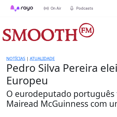
On Air
Podcasts
NOTÍCIAS
|
ATUALIDADE
Pedro Silva Pereira el
Europeu
O eurodeputado português fo
Mairead McGuinness com uma