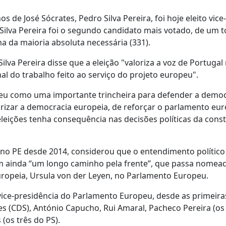
s de José Sócrates, Pedro Silva Pereira, foi hoje eleito vice-
ilva Pereira foi o segundo candidato mais votado, de um t
a da maioria absoluta necessária (331).
lva Pereira disse que a eleição "valoriza a voz de Portugal
l do trabalho feito ao serviço do projeto europeu".
opeu como uma importante trincheira para defender a demo
orizar a democracia europeia, de reforçar o parlamento eu
eleições tenha consequência nas decisões políticas da cons
 no PE desde 2014, considerou que o entendimento político
tem ainda “um longo caminho pela frente”, que passa nome
uropeia, Ursula von der Leyen, no Parlamento Europeu.
vice-presidência do Parlamento Europeu, desde as primeira
res (CDS), António Capucho, Rui Amaral, Pacheco Pereira (os
(os três do PS).