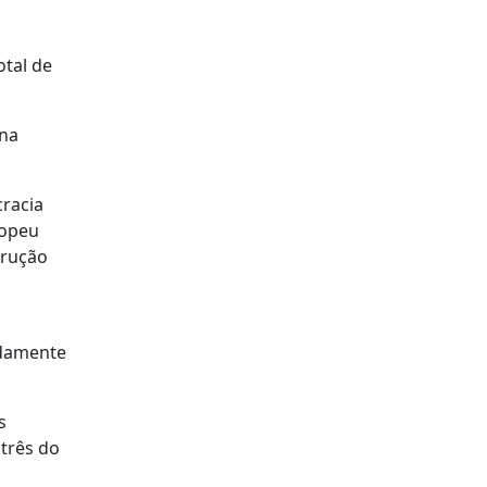
otal de
 na
cracia
ropeu
trução
adamente
s
 três do