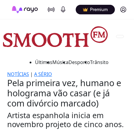
On Air
Podcasts
Log in
Premium
Últimas
Música
Desporto
Trânsito
NOTÍCIAS
|
A SÉRIO
Pela primeira vez, humano e
holograma vão casar (e já
com divórcio marcado)
Artista espanhola inicia em
novembro projeto de cinco anos.