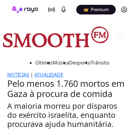
On Air
Podcasts
Log in
Premium
Últimas
Música
Desporto
Trânsito
NOTÍCIAS
|
ATUALIDADE
Pelo menos 1.760 mortos em
Gaza à procura de comida
A maioria morreu por disparos
do exército israelita, enquanto
procurava ajuda humanitária.