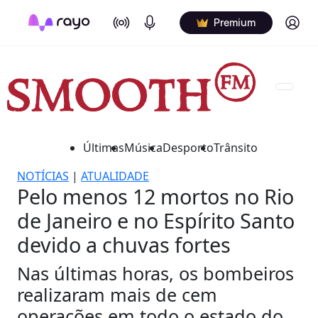
On Air
Podcasts
Log in
Premium
Últimas
Música
Desporto
Trânsito
NOTÍCIAS
|
ATUALIDADE
Pelo menos 12 mortos no Rio
de Janeiro e no Espírito Santo
devido a chuvas fortes
Nas últimas horas, os bombeiros
realizaram mais de cem
operações em todo o estado do