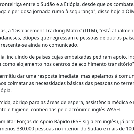
onteiriça entre o Sudão e a Etiópia, desde que os combate
nga e perigosa jornada rumo à segurança", disse hoje a OI
s, a 'Displacement Tracking Matrix' (DTM), "está atualmen
sudaneses, etíopes que regressam e pessoas de outros paíse
 acrescenta-se ainda no comunicado.
a, incluindo de países cujas embaixadas pediram apoio, in
m como alojamento nos centros de acolhimento transitório"
ermitiu dar uma resposta imediata, mas apelamos à comu
os colmatar as necessidades básicas das pessoas no terre
iópia.
mida, abrigo para as áreas de espera, assistência médica e
nto e higiene, conhecidas pelo acrónimo inglês WASH.
ilitar Forças de Apoio Rápido (RSF, sigla em inglês), já pr
menos 330.000 pessoas no interior do Sudão e mais de 100