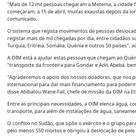
"Mais de 12 mil pessoas chegaram a Metema, a cidade fr
começaram, a 15 de abril, muitas exaustas depois da lo
comunicado.
O sistema que regista movimentos de pessoas deslocada
registar mais de mil chegadas por dia, entre cidadãos 
Turquia, Eritreia, Somália, Quénia e outros 50 países",
A OIM está a ajudar estas pessoas que chegam ao Quéni
"transporte da fronteira para Gondar e Adis Abeba, be
"Agradecemos o apoio dos nossos doadores, que nos p
internacional para dar mais financiamento para poderm
disse Abibatou Wane-Fall, chefe de missão da OIM na Et
Entre as principais necessidades, a OIM elenca água, co
transporte, para além de instalações de água, saneame
O conflito no Sudão, que opõe o exército e o grupo param
pelo menos 550 mortos e obrigou à deslocação de pelo 