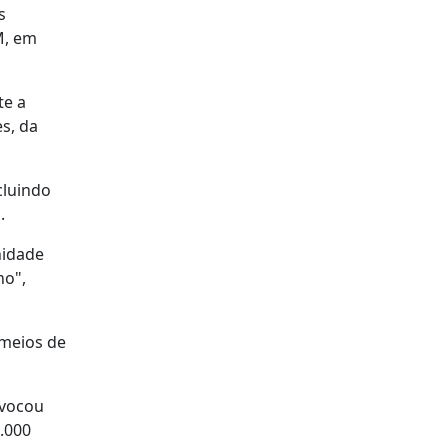
s
M, em
te a
s, da
cluindo
.
nidade
no",
 meios de
ovocou
.000