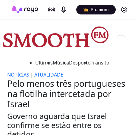
On Air
Podcasts
Log in
Premium
Últimas
Música
Desporto
Trânsito
NOTÍCIAS
|
ATUALIDADE
Pelo menos três portugueses
na flotilha intercetada por
Israel
Governo aguarda que Israel
confirme se estão entre os
detidos.