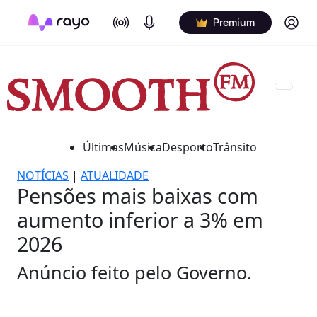
On Air
Podcasts
Log in
Premium
Últimas
Música
Desporto
Trânsito
NOTÍCIAS
|
ATUALIDADE
Pensões mais baixas com
aumento inferior a 3% em
2026
Anúncio feito pelo Governo.