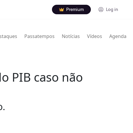
Premium
Log in
staques
Passatempos
Notícias
Vídeos
Agenda
do PIB caso não
o.
.