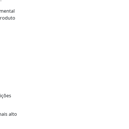
amental
Produto
uições
ais alto