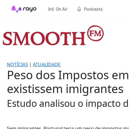
On Air
Podcasts
NOTÍCIAS
|
ATUALIDADE
Peso dos Impostos em 
existissem imigrantes
Estudo analisou o impacto d
Sem imigrantes, Portugal teria um peso de impostos mu