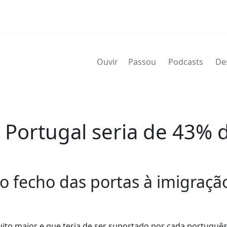
Ouvir
Passou
Podcasts
De
Portugal seria de 43% 
o fecho das portas à imigraçã
ito maior e que teria de ser suportado por cada português