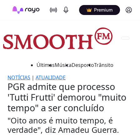
On Air
Podcasts
Log in
Premium
Últimas
Música
Desporto
Trânsito
NOTÍCIAS
|
ATUALIDADE
PGR admite que processo
'Tutti Frutti' demorou "muito
tempo" a ser concluído
"Oito anos é muito tempo, é
verdade", diz Amadeu Guerra.