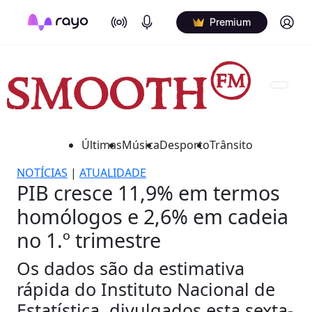
On Air
Podcasts
Log in
Premium
Últimas
Música
Desporto
Trânsito
NOTÍCIAS
|
ATUALIDADE
PIB cresce 11,9% em termos
homólogos e 2,6% em cadeia
no 1.º trimestre
Os dados são da estimativa
rápida do Instituto Nacional de
Estatística, divulgados esta sexta-