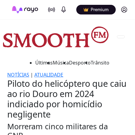
On Air
Podcasts
Log in
Premium
Últimas
Música
Desporto
Trânsito
NOTÍCIAS
|
ATUALIDADE
Piloto do helicóptero que caiu
ao rio Douro em 2024
indiciado por homicídio
negligente
Morreram cinco militares da