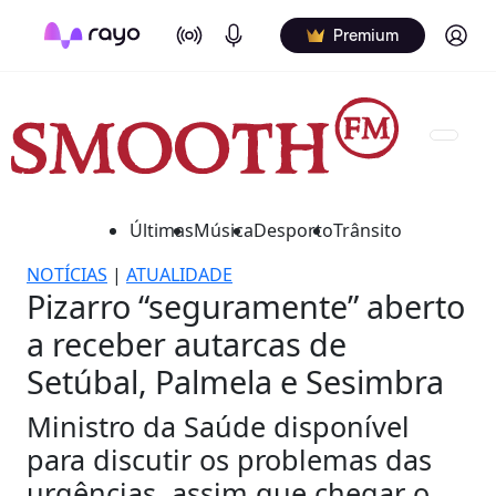
On Air
Podcasts
Log in
Premium
Últimas
Música
Desporto
Trânsito
NOTÍCIAS
|
ATUALIDADE
Pizarro “seguramente” aberto
a receber autarcas de
Setúbal, Palmela e Sesimbra
Ministro da Saúde disponível
para discutir os problemas das
urgências, assim que chegar o