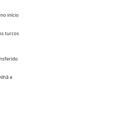
no início
os turcos
ansferido
ilhã e