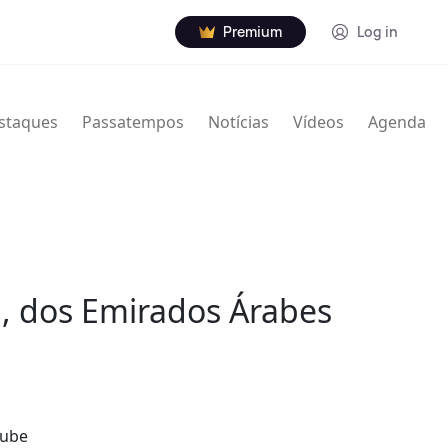
Premium
Log in
staques
Passatempos
Notícias
Vídeos
Agenda
a, dos Emirados Árabes
lube