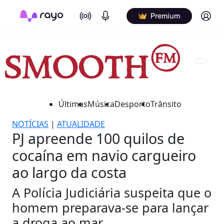
On Air
Podcasts
Log in
Premium
Últimas
Música
Desporto
Trânsito
NOTÍCIAS
|
ATUALIDADE
PJ apreende 100 quilos de
cocaína em navio cargueiro
ao largo da costa
A Polícia Judiciária suspeita que o
homem preparava-se para lançar
a droga ao mar.