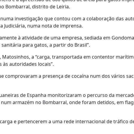
 Bombarral, distrito de Leiria.
m numa investigação que contou com a colaboração das aut
cia Judiciária, numa nota de imprensa.
tivamente à atividade de uma empresa, sediada em Gondoma
anitária para gatos, a partir do Brasil”.
 Matosinhos, a “carga, transportada em contentor marítimo
às autoridades locais”.
que comprovaram a presença de cocaína num dos vários sa
 aduaneiras de Espanha monitorizaram o percurso da mercad
ra], num armazém no Bombarral, onde foram detidos, em fla
 carga e pertencerem a uma rede internacional de tráfico d