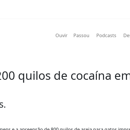
Ouvir
Passou
Podcasts
De
00 quilos de cocaína em
s.
homens e a apreensão de 800 quilos de areia para gatos imp