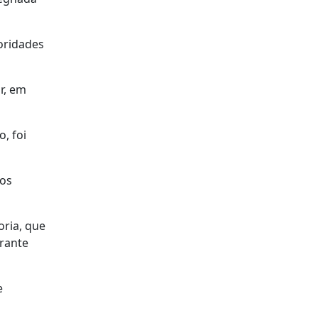
oridades
r, em
, foi
cos
oria, que
grante
e