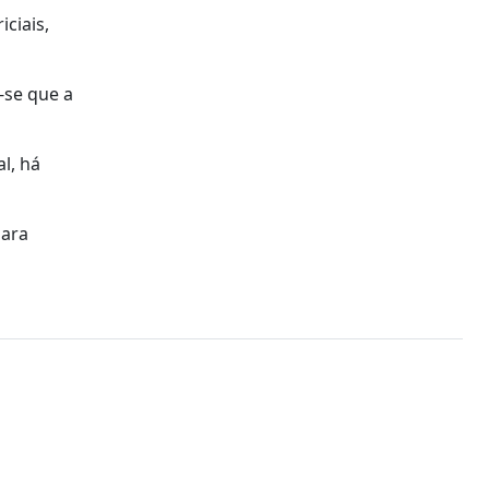
ciais,
-se que a
l, há
para