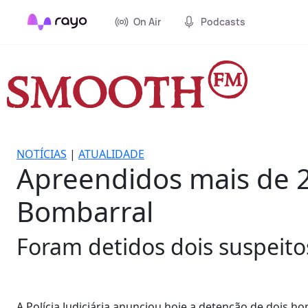
On Air
Podcasts
NOTÍCIAS
|
ATUALIDADE
Apreendidos mais de 2
Bombarral
Foram detidos dois suspeito
A Polícia Judiciária anunciou hoje a detenção de dois 