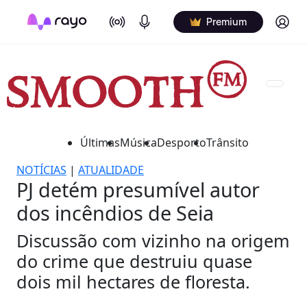
On Air
Podcasts
Log in
Premium
Últimas
Música
Desporto
Trânsito
NOTÍCIAS
|
ATUALIDADE
PJ detém presumível autor
dos incêndios de Seia
Discussão com vizinho na origem
do crime que destruiu quase
dois mil hectares de floresta.