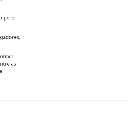
empere,
igadores,
ntífico
ntre as
a