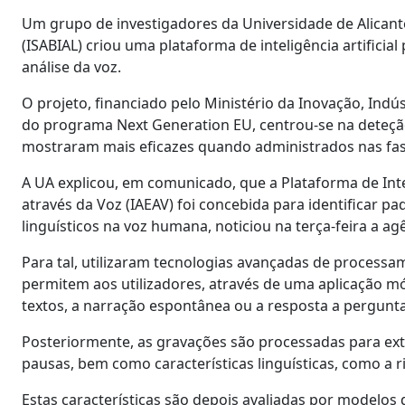
Um grupo de investigadores da Universidade de Alicante
(ISABIAL) criou uma plataforma de inteligência artificia
análise da voz.
O projeto, financiado pelo Ministério da Inovação, In
do programa Next Generation EU, centrou-se na deteção
mostraram mais eficazes quando administrados nas fase
A UA explicou, em comunicado, que a Plataforma de Inte
através da Voz (IAEAV) foi concebida para identificar pad
linguísticos na voz humana, noticiou na terça-feira a agê
Para tal, utilizaram tecnologias avançadas de process
permitem aos utilizadores, através de uma aplicação mó
textos, a narração espontânea ou a resposta a pergunt
Posteriormente, as gravações são processadas para extra
pausas, bem como características linguísticas, como a r
Estas características são depois avaliadas por modelo