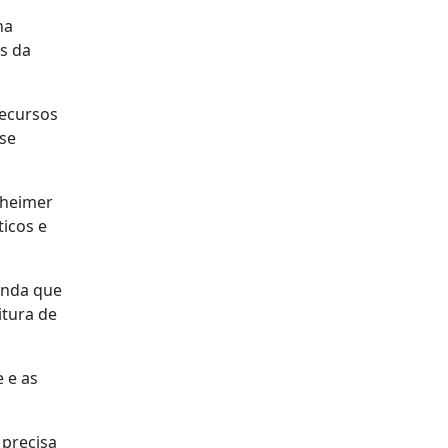
na
és da
recursos
se
zheimer
ticos e
unda que
itura de
e e as
 precisa