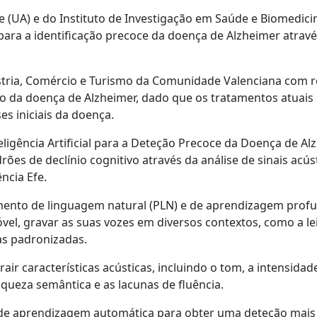
 (UA) e do Instituto de Investigação em Saúde e Biomedici
l para a identificação precoce da doença de Alzheimer atrav
dústria, Comércio e Turismo da Comunidade Valenciana com 
 da doença de Alzheimer, dado que os tratamentos atuais 
s iniciais da doença.
ligência Artificial para a Deteção Precoce da Doença de Al
rões de declínio cognitivo através da análise de sinais acús
ncia Efe.
amento de linguagem natural (PLN) e de aprendizagem prof
vel, gravar as suas vozes em diversos contextos, como a le
as padronizadas.
ir características acústicas, incluindo o tom, a intensidad
iqueza semântica e as lacunas de fluência.
s de aprendizagem automática para obter uma deteção mais