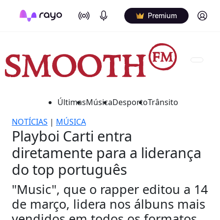
On Air
Podcasts
Log in
Premium
Últimas
Música
Desporto
Trânsito
NOTÍCIAS
|
MÚSICA
Playboi Carti entra
diretamente para a liderança
do top português
"Music", que o rapper editou a 14
de março, lidera nos álbuns mais
vendidos em todos os formatos.