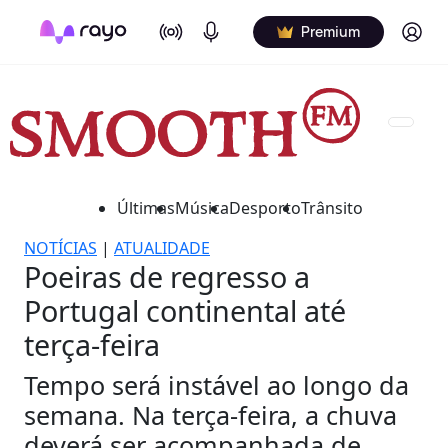
On Air
Podcasts
Log in
Premium
Últimas
Música
Desporto
Trânsito
NOTÍCIAS
|
ATUALIDADE
Poeiras de regresso a
Portugal continental até
terça-feira
Tempo será instável ao longo da
semana. Na terça-feira, a chuva
deverá ser acompanhada de