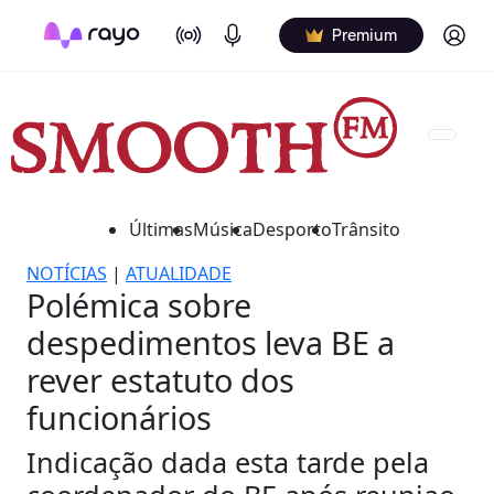
On Air
Podcasts
Log in
Premium
Últimas
Música
Desporto
Trânsito
NOTÍCIAS
|
ATUALIDADE
Polémica sobre
despedimentos leva BE a
rever estatuto dos
funcionários
Indicação dada esta tarde pela